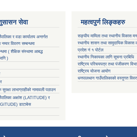
शुसासन सेवा
महत्वपुर्ण लिङ्कहरु
सङ्घीय मामिला तथा स्थानीय विकास मन
पालिका र वडा कार्यालय अन्तर्गत
स्थानीय शासन तथा सामुदायिक विकास क
न नम्वर विवरण सम्बन्धमा
प्रदेश नं १ पोर्टल
न्धमा ( शैक्षिक संस्थामा आबद्ध
स्थानीय निकायका लागि सूचना प्रबिधि
लागि )
राष्ट्रिय परिचयपत्र तथा पंजीकरण विभ
राष्ट्रिय योजना आयोग
ा
धनपालथान गाउँपालिकाको वस्तुगत वि
्र
 सुरक्षा लाभाग्राहीको नामावली पठाउन
ँपालिका अक्षांश (LATITUDE) र
ONGITUDE) डाटाबेस