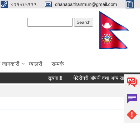
०२१५६५१२२
dhanapalthanmun@gmail.com
Search form
Search
ा जानकारी
ग्यालरी
सम्पर्क
सूचना!!!
भेटेरीनरी औषधी तथा अन्य सामग्रीको दररे