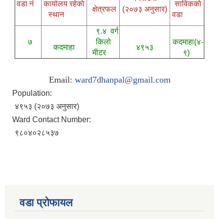
वडा नं
कार्यालय रहेकाे
साविककाे
क्षेत्रफल
(२०७३ अनुसार)
स्थान
वडा
९.४ वर्ग
७
किलो
कदमाहा(४-
कदमाहा
४९५३
मीटर
९)
Email:
ward7dhanpal@gmail.com
Population:
४९५३ (२०७३ अनुसार)
Ward Contact Number:
९८०४०२८५३७
वडा प्रोफायल