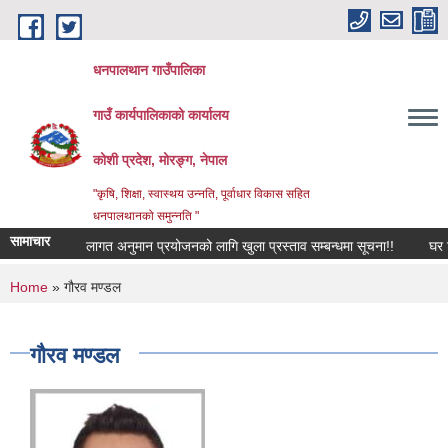
Skip to main content
धनपालथान गाउँपालिका
गाउँ कार्यपालिकाको कार्यालय
कोशी प्रदेश, मोरङ्ग, नेपाल
"कृषि, शिक्षा, स्वास्थय उन्नति, पूर्वाधार विकास सहित
धनपालथानको समुन्नति "
सामाचार
लागत अनुमान प्रयोजनको लागि खुला प्रस्ताव सम्बन्धमा सूचना!!
घर टह
You are here
Home
» गौरव मण्डल
गौरव मण्डल