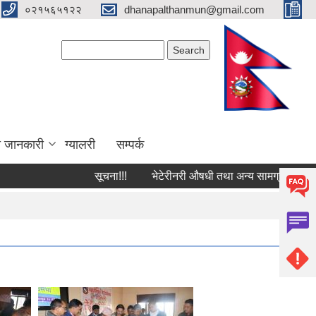
०२१५६५१२२
dhanapalthanmun@gmail.com
Search form
Search
ा जानकारी
ग्यालरी
सम्पर्क
सूचना!!!
भेटेरीनरी औषधी तथा अन्य सामग्रीको दररेट पे