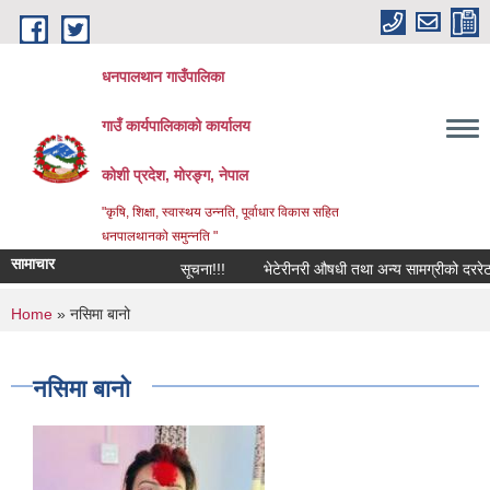
Skip to main content
धनपालथान गाउँपालिका
गाउँ कार्यपालिकाको कार्यालय
कोशी प्रदेश, मोरङ्ग, नेपाल
"कृषि, शिक्षा, स्वास्थय उन्नति, पूर्वाधार विकास सहित
धनपालथानको समुन्नति "
सामाचार
सूचना!!!
भेटेरीनरी औषधी तथा अन्य सामग्रीको दररेट प
You are here
Home
» नसिमा बानो
नसिमा बानो