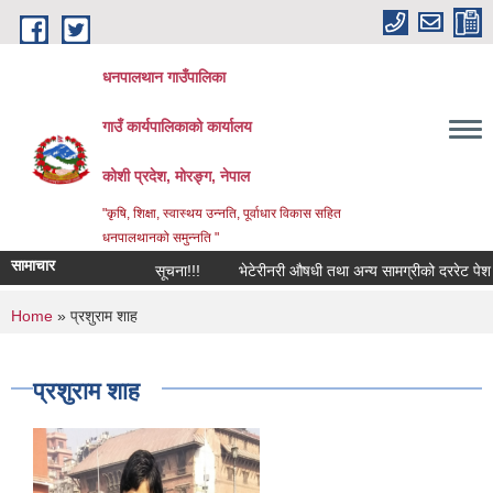
Skip to main content
धनपालथान गाउँपालिका
गाउँ कार्यपालिकाको कार्यालय
कोशी प्रदेश, मोरङ्ग, नेपाल
"कृषि, शिक्षा, स्वास्थय उन्नति, पूर्वाधार विकास सहित
धनपालथानको समुन्नति "
सामाचार
सूचना!!!
भेटेरीनरी औषधी तथा अन्य सामग्रीको दररेट पेश गर
You are here
Home
» प्रशुराम शाह
प्रशुराम शाह