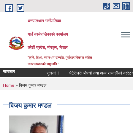
Skip to main content
धनपालथान गाउँपालिका
गाउँ कार्यपालिकाको कार्यालय
कोशी प्रदेश, मोरङ्ग, नेपाल
"कृषि, शिक्षा, स्वास्थय उन्नति, पूर्वाधार विकास सहित
धनपालथानको समुन्नति "
सामाचार
सूचना!!!
भेटेरीनरी औषधी तथा अन्य सामग्रीको दररेट पे
You are here
Home
» बिजय कुमार मण्डल
बिजय कुमार मण्डल