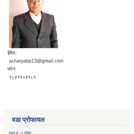
ईमेल:
acharyabp13@gmail.com
फोन:
९८४१९०३१८१
वडा प्रोफायल
वडा नं. १ नोचा