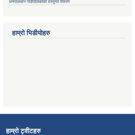
धनपालथान गाउँपालिकाको वस्तुगत विवरण
हाम्रो भिडीयोहरु
हाम्रो ट्वीटहरु