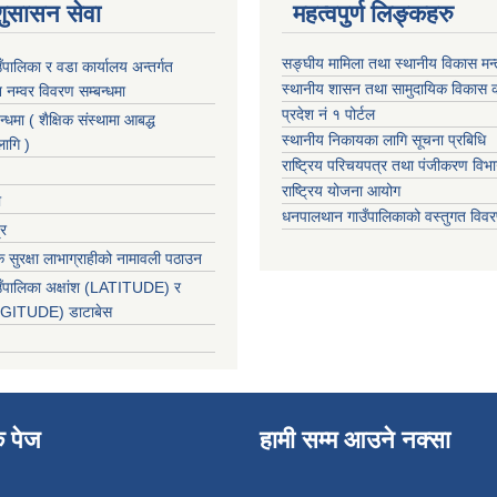
शुसासन सेवा
महत्वपुर्ण लिङ्कहरु
सङ्घीय मामिला तथा स्थानीय विकास मन
पालिका र वडा कार्यालय अन्तर्गत
स्थानीय शासन तथा सामुदायिक विकास क
न नम्वर विवरण सम्बन्धमा
प्रदेश नं १ पोर्टल
न्धमा ( शैक्षिक संस्थामा आबद्ध
स्थानीय निकायका लागि सूचना प्रबिधि
लागि )
राष्ट्रिय परिचयपत्र तथा पंजीकरण विभ
राष्ट्रिय योजना आयोग
ा
धनपालथान गाउँपालिकाको वस्तुगत वि
्र
 सुरक्षा लाभाग्राहीको नामावली पठाउन
ँपालिका अक्षांश (LATITUDE) र
ONGITUDE) डाटाबेस
क पेज
हामी सम्म आउने नक्सा