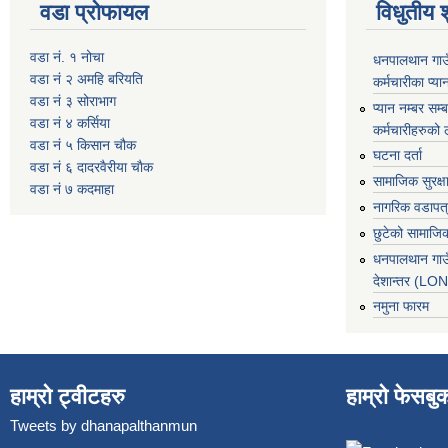
वडा प्रोफायल
विधुतीय 
वडा नं. १ नोचा
धनपालथान गाउँ
वडा नं २ अमहि बरियति
कर्मचारीका प्या
वडा नं ३ सोराभाग
प्यान नम्बर सम्ब
वडा नं ४ कर्सिया
कर्मचारीहरुको 
वडा नं ५ किसान चौक
घटना दर्ता
वडा नं ६ दादरवैरीया चाैक
सामाजिक सुरक्ष
वडा नं ७ कदमाहा
नागरिक वडापत
छुटेको सामाजिक
धनपालथान गाउ
देशान्तर (L
नमुना फारम
हाम्रो ट्वीटहरु
हाम्रो फेसबु
Tweets by dhanapalthanmun