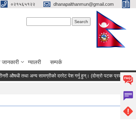
०२१५६५१२२
dhanapalthanmun@gmail.com
Search form
Search
ा जानकारी
ग्यालरी
सम्पर्क
नरी औषधी तथा अन्य सामग्रीको दररेट पेश गर्नु हुन्। (दोस्रो पटक प्रकाशित सूचन