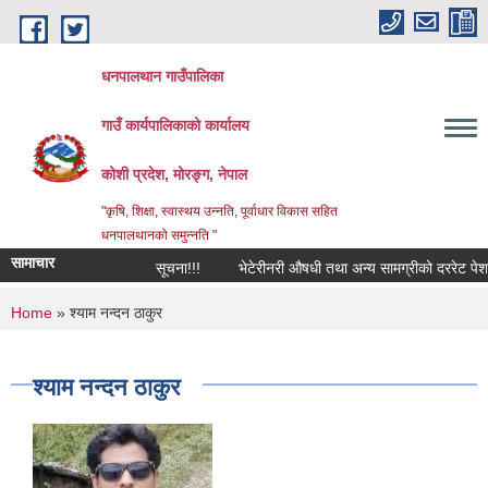
Skip to main content
धनपालथान गाउँपालिका
गाउँ कार्यपालिकाको कार्यालय
कोशी प्रदेश, मोरङ्ग, नेपाल
"कृषि, शिक्षा, स्वास्थय उन्नति, पूर्वाधार विकास सहित
धनपालथानको समुन्नति "
सामाचार
सूचना!!!
भेटेरीनरी औषधी तथा अन्य सामग्रीको दररेट पेश ग
You are here
Home
» श्याम नन्दन ठाकुर
श्याम नन्दन ठाकुर