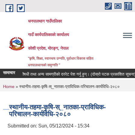
Skip to main content
धनपालथान गाउँपालिका
गाउँ कार्यपालिकाको कार्यालय
कोशी प्रदेश, मोरङ्ग, नेपाल
"कृषि, शिक्षा, स्वास्थय उन्नति, पूर्वाधार विकास सहित
धनपालथानको समुन्नति "
सामाचार
भेटेरीनरी औषधी तथा अन्य सामग्रीको दररेट पेश गर्नु हुन्। (दोस्रो पटक प्रकाशित सूचना)
You are here
Home
» स्थानीय-तहमा-कृषि-स्_नातका-प्राविधिक-परिचालन-कार्यविधि-२०८०
स्थानीय-तहमा-कृषि-स्_नातका-प्राविधिक-
परिचालन-कार्यविधि-२०८०
Submitted on:
Sun, 05/12/2024 - 15:34