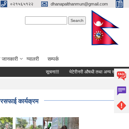
०२१५६५१२२
dhanapalthanmun@gmail.com
Search form
Search
ा जानकारी
ग्यालरी
सम्पर्क
सूचना!!!
भेटेरीनरी औषधी तथा अन्य सामग्रीको दररे
सफाई कार्यक्रम