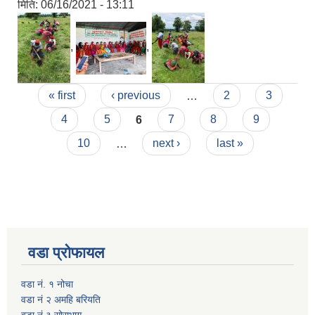
मिति:
06/16/2021 - 13:11
,
,
Pages
« first
‹ previous
…
2
3
4
5
6
7
8
9
10
…
next ›
last »
वडा प्रोफायल
वडा नं. १ नोचा
वडा नं २ अमहि बरियति